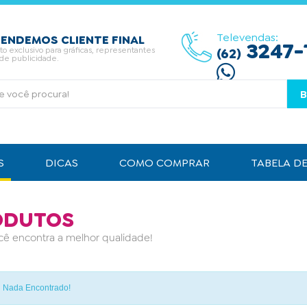
Televendas:
ENDEMOS CLIENTE FINAL
3247-
 exclusivo para gráficas, representantes
(62)
 de publicidade.
S
DICAS
COMO COMPRAR
TABELA D
ODUTOS
cê encontra a melhor qualidade!
!
Nada Encontrado!