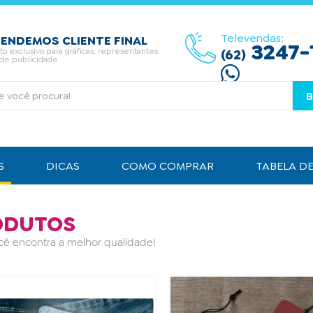
Televendas:
ENDEMOS CLIENTE FINAL
3247-
 exclusivo para gráficas, representantes
(62)
 de publicidade.
S
DICAS
COMO COMPRAR
TABELA D
ODUTOS
cê encontra a melhor qualidade!