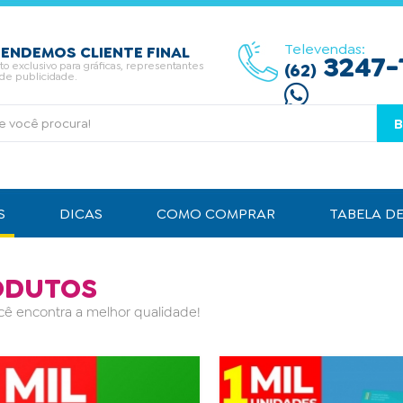
Televendas:
ENDEMOS CLIENTE FINAL
3247-
 exclusivo para gráficas, representantes
(62)
 de publicidade.
S
DICAS
COMO COMPRAR
TABELA D
ODUTOS
cê encontra a melhor qualidade!