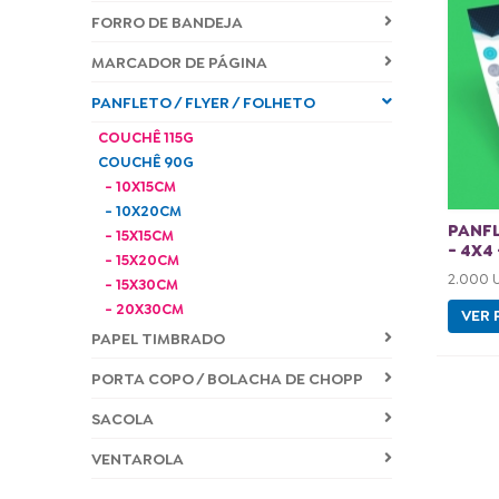
FORRO DE BANDEJA
MARCADOR DE PÁGINA
PANFLETO / FLYER / FOLHETO
COUCHÊ 115G
COUCHÊ 90G
- 10X15CM
- 10X20CM
PANF
- 15X15CM
- 4X4
- 15X20CM
2.000 
- 15X30CM
- 20X30CM
VER 
PAPEL TIMBRADO
PORTA COPO / BOLACHA DE CHOPP
SACOLA
VENTAROLA