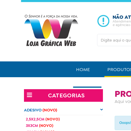
NÃO AT
Atendimento
e agências
HOME
PRODUTO
CONTATO
PR
CATEGORIAS
Aqui vo
ADESIVO
(NOVO)
2,5X2,5CM
(NOVO)
Ooops
3X3CM
(NOVO)