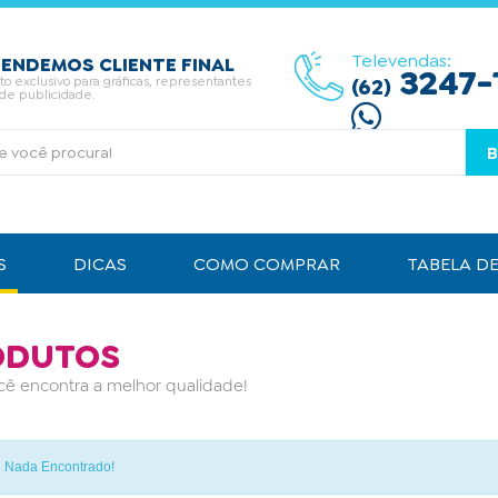
Televendas:
ENDEMOS CLIENTE FINAL
3247-
 exclusivo para gráficas, representantes
(62)
 de publicidade.
S
DICAS
COMO COMPRAR
TABELA D
ODUTOS
cê encontra a melhor qualidade!
!
Nada Encontrado!