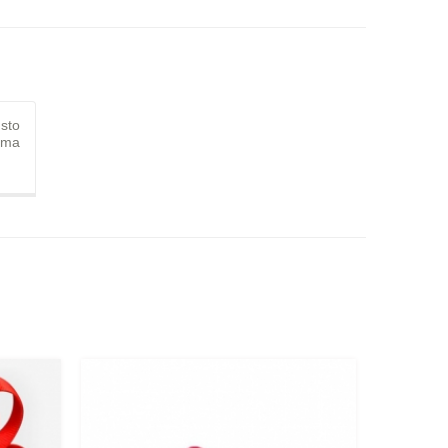
sto
rma