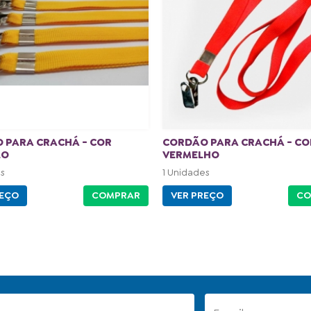
 PARA CRACHÁ - COR
CORDÃO PARA CRACHÁ - CO
LO
VERMELHO
s
1 Unidades
REÇO
COMPRAR
VER PREÇO
CO