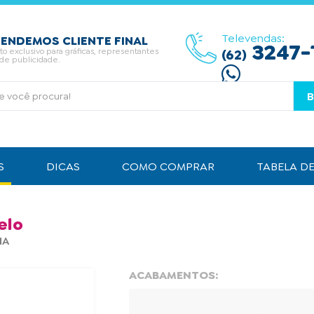
Televendas:
ENDEMOS CLIENTE FINAL
3247-
 exclusivo para gráficas, representantes
(62)
 de publicidade.
S
DICAS
COMO COMPRAR
TABELA D
elo
HA
ACABAMENTOS: